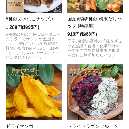
5種類のきのこチップス
国産野菜6種類 粉末だしパ
ック (無添加)
1,280円(税95円)
918円(税68円)
5種類のきのこを低温バキュー
ムフライでサクッと仕上げま
国産6種類の野菜の旨味をギュ
した！ 香ばしく広がる旨味と
ッと凝縮！食塩・化学調味料
軽やかな食感のヘルシーおや
不使用で自然素材本来の風味
つ。 おつまみやスープのトッ
を楽しむ無添加だしパック
ピングにもぴったり！
ドライマンゴー
ドライドラゴンフルーツ