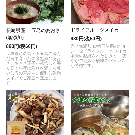
ドライフルーツスイカ
長崎県産 上五島のあおさ
(無添加)
680円(税50円)
890円(税66円)
完全無添加 砂糖不使用のヘル
シーなドライフルーツ スイカ
世界遺産の島・上五島の澄ん
本来の凝縮された甘みと、 爽
だ海で育った国産無添加あお
やかで絶妙な酸味のバランス
さ。あおさ王子が栽培した香
が特徴です。
り高く料理に彩りを添える希
少な海の恵みを、便利な乾燥
タイプでご家庭へ直送しま
す。