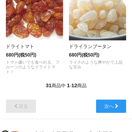
ドライトマト
ドライランブータン
680円(税50円)
680円(税50円)
トマト嫌いでも食べれる、フ
ライチのような爽やかで上品
ルーツのようなドライトマ
な甘み
ト！
31
1
12
商品中
-
商品
戻る
次へ