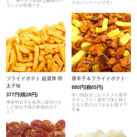
と、 爽やかで絶妙な酸味のバ
ナルパッケージです♪
ランスが特徴です。
フライドポテト 超濃厚 明
唐辛子＆フライドポテト
太子味
880円(税65円)
377円(税28円)
辛い物好きにおススメの唐辛
子チップス！激辛で体が熱く
博多明太子を使用し味付けを
なる人気のおつまみお菓子で
した明太子味の本格的ポテ
す★
ト！