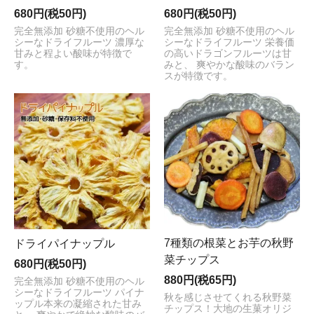
680円(税50円)
680円(税50円)
完全無添加 砂糖不使用のヘル
完全無添加 砂糖不使用のヘル
シーなドライフルーツ 濃厚な
シーなドライフルーツ 栄養価
甘みと程よい酸味が特徴で
の高いドラゴンフルーツは甘
す。
みと、 爽やかな酸味のバラン
スが特徴です。
7種類の根菜とお芋の秋野
ドライパイナップル
菜チップス
680円(税50円)
880円(税65円)
完全無添加 砂糖不使用のヘル
シーなドライフルーツ パイナ
秋を感じさせてくれる秋野菜
ップル本来の凝縮された甘み
チップス！大地の生菓オリジ