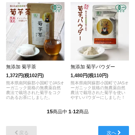
無添加 菊芋茶
無添加 菊芋パウダー
1,372円(税102円)
1,480円(税110円)
熊本県南阿蘇郡小国町でJASオ
熊本県南阿蘇郡小国町でJASオ
ーガニック規格の無農薬自然
ーガニック規格の無農薬自然
農法で栽培された菊芋をコク
農法で栽培された菊芋を使い
のあるお茶にしました。
やすいパウダーにしました！
15
1
12
商品中
-
商品
戻る
次へ