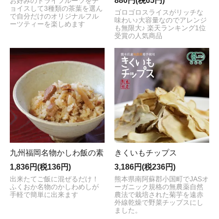
880円(税65円)
お好みのドライフルーツをチ
ョイスして3種類の茶葉を選ん
ゴロゴロスライスがリッチな
で自分だけのオリジナルフル
味わい♪大容量なのでアレンジ
ーツティーを楽しめます
も無限大♪ 楽天ランキング1位
受賞の人気商品
九州福岡名物かしわ飯の素
きくいもチップス
1,836円(税136円)
3,186円(税236円)
出来たてご飯に混ぜるだけ！
熊本県南阿蘇郡小国町でJASオ
ふくおか名物のかしわめしが
ーガニック規格の無農薬自然
手軽で簡単に出来ます
農法で栽培された菊芋を遠赤
外線乾燥で野菜チップスにし
ました。