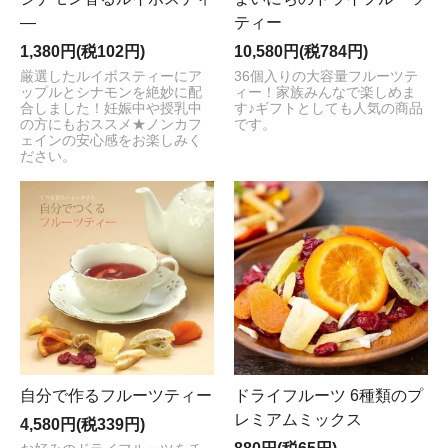
―
ティー
1,380円(税102円)
10,580円(税784円)
厳選したルイボスティーにア
36個入りの大容量フルーツテ
ップルとシナモンを絶妙に配
ィー！家族みんなで楽しめま
合しました！妊娠中や授乳中
す♪ギフトとしても人気の商品
の方にもおススメ★ノンカフ
です。
ェインの安心感をお楽しみく
ださい。
自分で作るフルーツティー
ドライフルーツ 6種類のプ
レミアムミックス
4,580円(税339円)