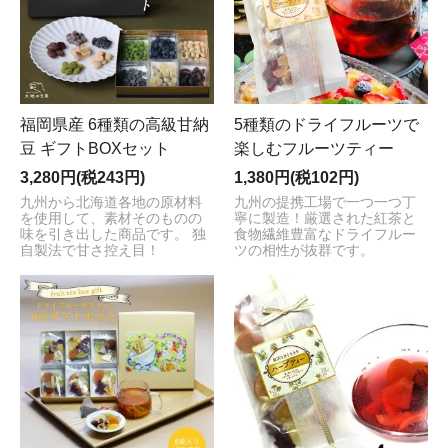
福岡県産 6種類の高級甘納
5種類のドライフルーツで
豆 ギフトBOXセット
楽しむフルーツティー
3,280円(税243円)
1,380円(税102円)
九州から北海道各地の原材料
九州の提携工場で一つ一つ丁
を使用して、素材そのものの
寧に製造！厳選された紅茶と
味を引き出した商品です。 独
食物繊維豊富なドライフルー
自製法で甘さ控え目！
ツの相性が抜群です。