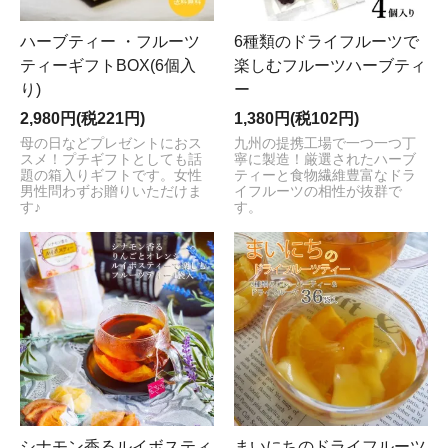
ハーブティー ・フルーツ
6種類のドライフルーツで
ティーギフトBOX(6個入
楽しむフルーツハーブティ
り)
ー
2,980円(税221円)
1,380円(税102円)
母の日などプレゼントにおス
九州の提携工場で一つ一つ丁
スメ！プチギフトとしても話
寧に製造！厳選されたハーブ
題の箱入りギフトです。女性
ティーと食物繊維豊富なドラ
男性問わずお贈りいただけま
イフルーツの相性が抜群で
す♪
す。
シナモン香るルイボスティ
まいにちのドライフルーツ