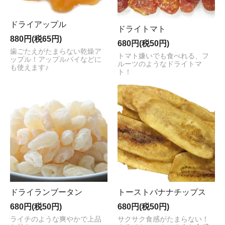
ドライアップル
ドライトマト
880円(税65円)
680円(税50円)
歯ごたえがたまらない乾燥ア
トマト嫌いでも食べれる、フ
ップル！アップルパイなどに
ルーツのようなドライトマ
も使えます♪
ト！
ドライランブータン
トーストバナナチップス
680円(税50円)
680円(税50円)
ライチのような爽やかで上品
サクサク食感がたまらない！