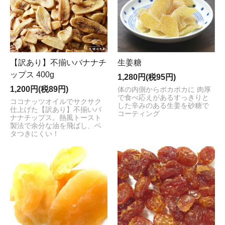
【訳あり】不揃いバナナチ
生姜糖
ップス 400g
1,280円(税95円)
1,200円(税89円)
体の内側からポカポカに 肉厚
で食べ応えがあるすっきりと
ココナッツオイルでサクサク
した辛みのある生姜を砂糖で
仕上げた【訳あり】不揃いバ
コーティング
ナナチップス。熱風トースト
製法で余分な油を飛ばし、ベ
タつきにくい！