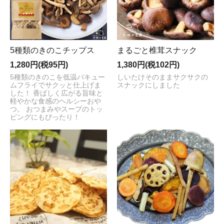
5種類のきのこチップス
まるごと椎茸スナック
1,280円(税95円)
1,380円(税102円)
5種類のきのこを低温バキュー
しいたけそのままサクサクの
ムフライでサクッと仕上げま
スナックにしました
した！ 香ばしく広がる旨味と
軽やかな食感のヘルシーおや
つ。 おつまみやスープのトッ
ピングにもぴったり！