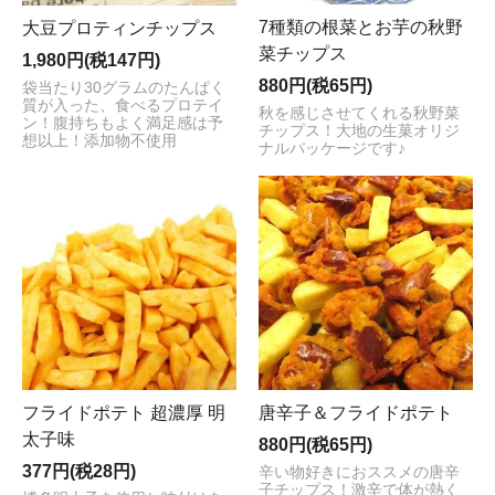
7種類の根菜とお芋の秋野
大豆プロティンチップス
菜チップス
1,980円(税147円)
880円(税65円)
袋当たり30グラムのたんぱく
質が入った、食べるプロテイ
秋を感じさせてくれる秋野菜
ン！腹持ちもよく満足感は予
チップス！大地の生菓オリジ
想以上！添加物不使用
ナルパッケージです♪
フライドポテト 超濃厚 明
唐辛子＆フライドポテト
太子味
880円(税65円)
377円(税28円)
辛い物好きにおススメの唐辛
子チップス！激辛で体が熱く