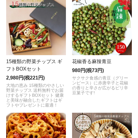
15種類の野菜チップス ギ
花椒香る麻辣青豆
フトBOXセット
980円(税73円)
2,980円(税221円)
サクサク食感の青豆（グリー
ンピース）に赤唐辛子と花椒
大地の恵み 15種類のやさしい
の香りと辛さが広がるピリ辛
野菜チップス 送料無料でお届
豆菓子です!
けするギフトBOXセット 健康
と美味が融合したギフトはギ
フトやプレゼントに最適！