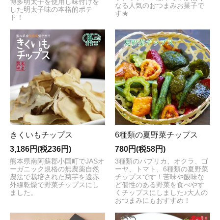
博多明太子を使用し味付けを
なる人気のおつまみお菓子で
した明太子味の本格的ポテ
す★
ト！
きくいもチップス
6種類の夏野菜チップス
3,186円(税236円)
780円(税58円)
熊本県南阿蘇郡小国町でJASオ
3種類のパプリカ、オクラ、ゴ
ーガニック規格の無農薬自然
ーヤ、トマト、6種類の夏野菜
農法で栽培された菊芋を遠赤
チップスです！苦味や酸味な
外線乾燥で野菜チップスにし
ど個性のある野菜を食べやす
ました。
くチップスにしました♪大人の
おつまみにもおすすめ！