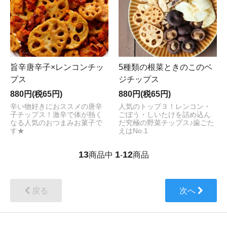
旨辛唐辛子×レンコンチッ
5種類の根菜ときのこのベ
プス
ジチップス
880円(税65円)
880円(税65円)
辛い物好きにおススメの唐辛
人気のトップ３！レンコン・
子チップス！激辛で体が熱く
ごぼう・しいたけを詰め込ん
なる人気のおつまみお菓子で
だ究極の野菜チップス♪歯ごた
す★
えはNo.1
13
1
12
商品中
-
商品
戻る
次へ