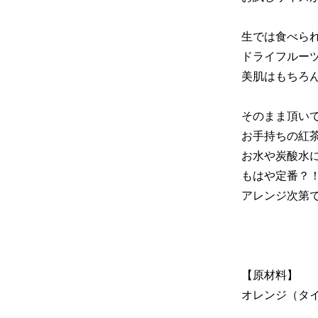
生では食べら
ドライフルーツ
美肌はもちろ
そのまま頂い
お手持ちの紅
お水や炭酸水
もはや定番？
アレンジ次第で
100ｇ（680
【原材料】
680円(税50円)
オレンジ（タイ
在庫：100