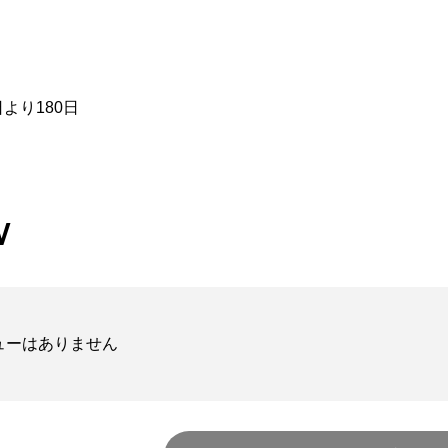
円）
円)
より180日
円）
円)
W
ューはありません