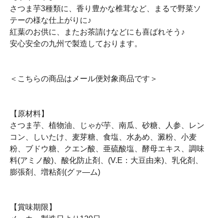
さつま芋3種類に、香り豊かな椎茸など、まるで野菜ソ
テーの様な仕上がりに♪
紅葉のお供に、またお茶請けなどにも喜ばれそう♪
安心安全の九州で製造しております。
＜こちらの商品はメール便対象商品です＞
【原材料】
さつま芋、植物油、じゃが芋、南瓜、砂糖、人参、レン
コン、しいたけ、麦芽糖、食塩、水あめ、澱粉、小麦
粉、ブドウ糖、クエン酸、亜硫酸塩、酵母エキス、調味
料(アミノ酸)、酸化防止剤、(V.E：大豆由来)、乳化剤、
膨張剤、増粘剤(グァ―ム)
【賞味期限】