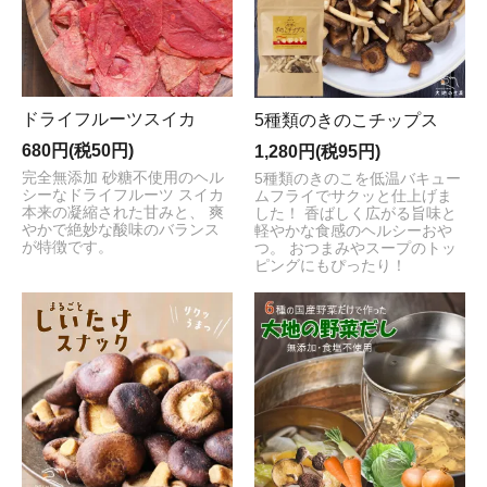
ドライフルーツスイカ
5種類のきのこチップス
680円(税50円)
1,280円(税95円)
完全無添加 砂糖不使用のヘル
5種類のきのこを低温バキュー
シーなドライフルーツ スイカ
ムフライでサクッと仕上げま
本来の凝縮された甘みと、 爽
した！ 香ばしく広がる旨味と
やかで絶妙な酸味のバランス
軽やかな食感のヘルシーおや
が特徴です。
つ。 おつまみやスープのトッ
ピングにもぴったり！