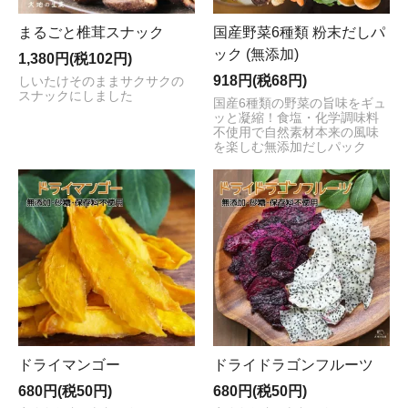
まるごと椎茸スナック
国産野菜6種類 粉末だしパ
ック (無添加)
1,380円(税102円)
918円(税68円)
しいたけそのままサクサクの
スナックにしました
国産6種類の野菜の旨味をギュ
ッと凝縮！食塩・化学調味料
不使用で自然素材本来の風味
を楽しむ無添加だしパック
ドライマンゴー
ドライドラゴンフルーツ
680円(税50円)
680円(税50円)