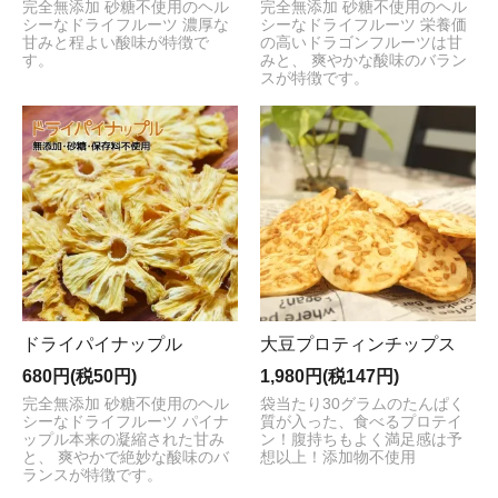
完全無添加 砂糖不使用のヘル
完全無添加 砂糖不使用のヘル
シーなドライフルーツ 濃厚な
シーなドライフルーツ 栄養価
甘みと程よい酸味が特徴で
の高いドラゴンフルーツは甘
す。
みと、 爽やかな酸味のバラン
スが特徴です。
ドライパイナップル
大豆プロティンチップス
680円(税50円)
1,980円(税147円)
完全無添加 砂糖不使用のヘル
袋当たり30グラムのたんぱく
シーなドライフルーツ パイナ
質が入った、食べるプロテイ
ップル本来の凝縮された甘み
ン！腹持ちもよく満足感は予
と、 爽やかで絶妙な酸味のバ
想以上！添加物不使用
ランスが特徴です。