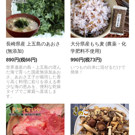
長崎県産 上五島のあおさ
大分県産もち麦 (農薬・化
(無添加)
学肥料不使用)
890円(税66円)
990円(税73円)
世界遺産の島・上五島の澄ん
いつもの白米に混ぜるだけで
だ海で育った国産無添加あお
簡単！
さ。あおさ王子が栽培した香
り高く料理に彩りを添える希
少な海の恵みを、便利な乾燥
タイプでご家庭へ直送しま
す。