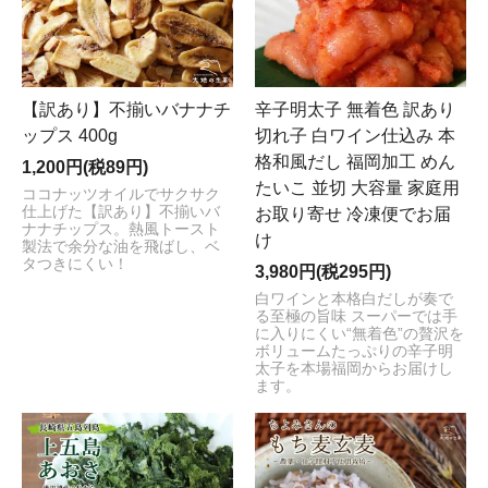
【訳あり】不揃いバナナチ
辛子明太子 無着色 訳あり
ップス 400g
切れ子 白ワイン仕込み 本
格和風だし 福岡加工 めん
1,200円(税89円)
たいこ 並切 大容量 家庭用
ココナッツオイルでサクサク
仕上げた【訳あり】不揃いバ
お取り寄せ 冷凍便でお届
ナナチップス。熱風トースト
け
製法で余分な油を飛ばし、ベ
タつきにくい！
3,980円(税295円)
白ワインと本格白だしが奏で
る至極の旨味 スーパーでは手
に入りにくい“無着色”の贅沢を
ボリュームたっぷりの辛子明
太子を本場福岡からお届けし
ます。