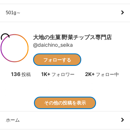
501g～
ホーム