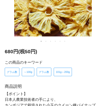
680円(税50円)
この商品のキーワード
グラム数
～100g
グラム数
101g～200g
商品説明
【ポイント】
日本人農業技術者の手により、
カンボジアで栽培された小玉のクイーン種パイナップ