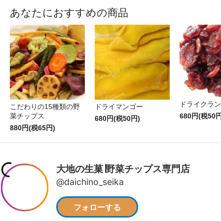
あなたにおすすめの商品
ドライクラン
こだわりの15種類の野
ドライマンゴー
菜チップス
680円(税50円
680円(税50円)
880円(税65円)