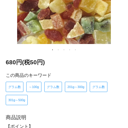
680円(税50円)
この商品のキーワード
グラム数
～100g
グラム数
201g～300g
グラム数
301g～500g
商品説明
【ポイント】