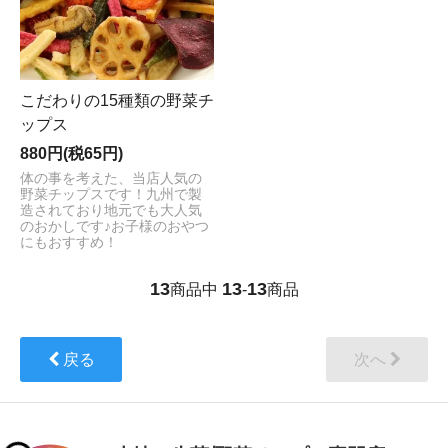
こだわりの15種類の野菜チ
ップス
880円(税65円)
体の事を考えた、当店人気の
野菜チップスです！九州で製
造されており地元でも大人気
のおかしです♪お子様のおやつ
にもおすすめ！
13
13
13
商品中
-
商品
戻る
次へ