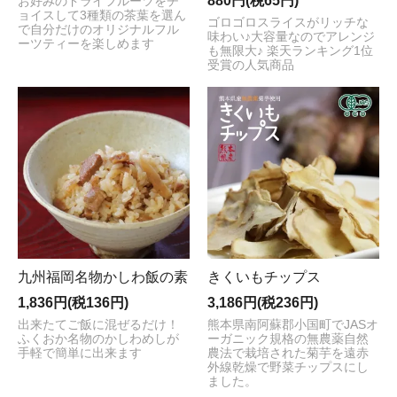
880円(税65円)
お好みのドライフルーツをチ
ョイスして3種類の茶葉を選ん
ゴロゴロスライスがリッチな
で自分だけのオリジナルフル
味わい♪大容量なのでアレンジ
ーツティーを楽しめます
も無限大♪ 楽天ランキング1位
受賞の人気商品
九州福岡名物かしわ飯の素
きくいもチップス
1,836円(税136円)
3,186円(税236円)
出来たてご飯に混ぜるだけ！
熊本県南阿蘇郡小国町でJASオ
ふくおか名物のかしわめしが
ーガニック規格の無農薬自然
手軽で簡単に出来ます
農法で栽培された菊芋を遠赤
外線乾燥で野菜チップスにし
ました。