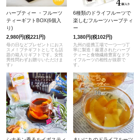
ハーブティー ・フルーツ
6種類のドライフルーツで
ティーギフトBOX(6個入
楽しむフルーツハーブティ
り)
ー
2,980円(税221円)
1,380円(税102円)
母の日などプレゼントにおス
九州の提携工場で一つ一つ丁
スメ！プチギフトとしても話
寧に製造！厳選されたハーブ
題の箱入りギフトです。女性
ティーと食物繊維豊富なドラ
男性問わずお贈りいただけま
イフルーツの相性が抜群で
す♪
す。
シナモン香るルイボスティ
まいにちのドライフルーツ