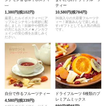
―
ティー
1,380円(税102円)
10,580円(税784円)
厳選したルイボスティーにア
36個入りの大容量フルーツテ
ップルとシナモンを絶妙に配
ィー！家族みんなで楽しめま
合しました！妊娠中や授乳中
す♪ギフトとしても人気の商品
の方にもおススメ★ノンカフ
です。
ェインの安心感をお楽しみく
ださい。
自分で作るフルーツティー
ドライフルーツ 6種類のプ
レミアムミックス
4,580円(税339円)