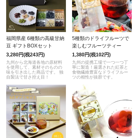
福岡県産 6種類の高級甘納
5種類のドライフルーツで
豆 ギフトBOXセット
楽しむフルーツティー
3,280円(税243円)
1,380円(税102円)
九州から北海道各地の原材料
九州の提携工場で一つ一つ丁
を使用して、素材そのものの
寧に製造！厳選された紅茶と
味を引き出した商品です。 独
食物繊維豊富なドライフルー
自製法で甘さ控え目！
ツの相性が抜群です。