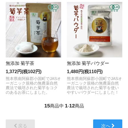
無添加 菊芋茶
無添加 菊芋パウダー
1,372円(税102円)
1,480円(税110円)
熊本県南阿蘇郡小国町でJASオ
熊本県南阿蘇郡小国町でJASオ
ーガニック規格の無農薬自然
ーガニック規格の無農薬自然
農法で栽培された菊芋をコク
農法で栽培された菊芋を使い
のあるお茶にしました。
やすいパウダーにしました！
15
1
12
商品中
-
商品
戻る
次へ